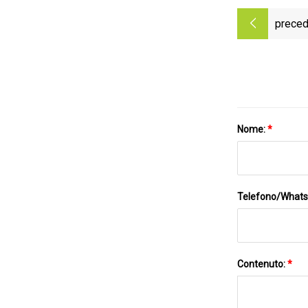
preced
Nome:
*
Telefono/What
Contenuto:
*