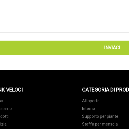
INVIACI
NK VELOCI
CATEGORIA DI PRO
sa
All'aperto
 siamo
Interno
dotti
Supporto per piante
izia
Staffa per mensola