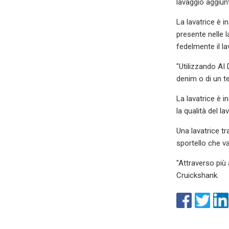
lavaggio aggiun
La lavatrice è i
presente nelle l
fedelmente il l
"Utilizzando AI 
denim o di un t
La lavatrice è 
la qualità del la
Una lavatrice t
sportello che v
"Attraverso più
Cruickshank.