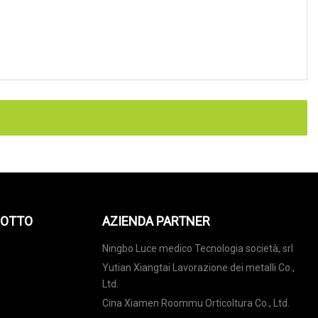
DOTTO
AZIENDA PARTNER
Ningbo Luce medico Tecnologia società, srl
Yutian Xiangtai Lavorazione dei metalli Co.,
Ltd.
Cina Xiamen Roommu Orticoltura Co., Ltd.