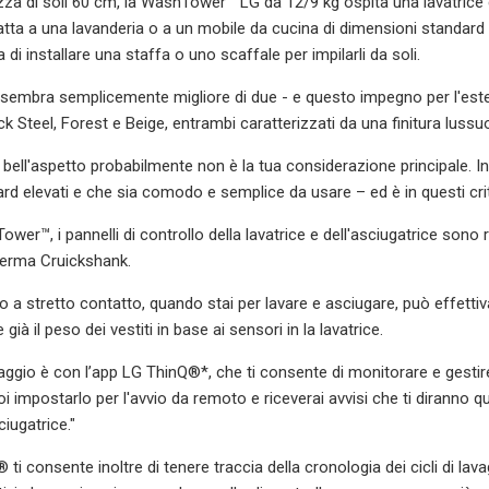
za di soli 60 cm, la WashTower™ LG da 12/9 kg ospita una lavatrice d
atta a una lavanderia o a un mobile da cucina di dimensioni standard e 
a di installare una staffa o uno scaffale per impilarli da soli.
tà sembra semplicemente migliore di due - e questo impegno per l'es
ck Steel, Forest e Beige, entrambi caratterizzati da una finitura luss
 bell'aspetto probabilmente non è la tua considerazione principale. In
d elevati e che sia comodo e semplice da usare – ed è in questi cr
wer™, i pannelli di controllo della lavatrice e dell'asciugatrice sono ri
ferma Cruickshank.
o a stretto contatto, quando stai per lavare e asciugare, può effetti
ià il peso dei vestiti in base ai sensori in la lavatrice.
taggio è con l’app LG ThinQ®*, che ti consente di monitorare e gestir
i impostarlo per l'avvio da remoto e riceverai avvisi che ti diranno q
ciugatrice."
ti consente inoltre di tenere traccia della cronologia dei cicli di lavag