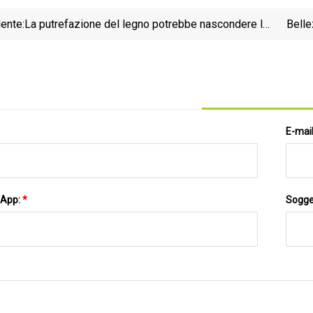
ente:
La putrefazione del legno potrebbe nascondere la
Belle
decomposizione del tuo albero
E-mai
sApp:
*
Sogge