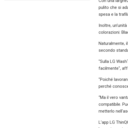
Con una larghez
pulito che si ad
spesa e la trafil
Inoltre, un'uni
colorazioni: Bla
Naturalmente, il
secondo standar
"Sulla LG WashTo
facilmente", af
"Poiché lavoran
perché conosce g
“Ma il vero van
compatibile. Puo
metterlo nell'as
L'app LG ThinQ® 