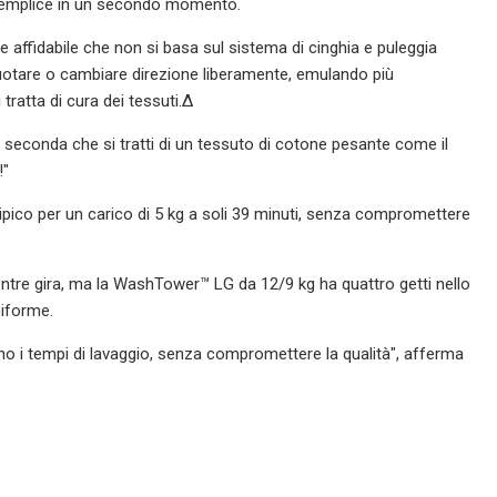
ù semplice in un secondo momento.
e affidabile che non si basa sul sistema di cinghia e puleggia
di ruotare o cambiare direzione liberamente, emulando più
ratta di cura dei tessuti.∆
e a seconda che si tratti di un tessuto di cotone pesante come il
!"
tipico per un carico di 5 kg a soli 39 minuti, senza compromettere
entre gira, ma la WashTower™ LG da 12/9 kg ha quattro getti nello
niforme.
ono i tempi di lavaggio, senza compromettere la qualità", afferma