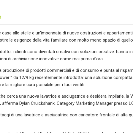
3
le case alle stelle e un’impennata di nuove costruzioni e appartamenti
tire le esigenze della vita familiare con molto meno spazio di quell
dotto, i clienti sono diventati creativi con soluzioni creative: hanno in
ioni di archiviazione innovative come mai prima d'ora.
la produzione di prodotti commerciali e di consumo e punta al rispar
wer™ da 12/9 kg recentemente introdotta: una soluzione compatta 
e la migliore cura possibile per i tuoi vestiti.
 che cerca una nuova lavatrice e asciugatrice e desidera impilarle, la
", afferma Dylan Cruickshank, Category Marketing Manager presso L
antaggi di una lavatrice e asciugatrice con caricatore frontale di alta q