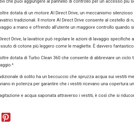
tivi che puoi aggiungere al pannello di controllo per un accesso pi
noltre dotata di un motore AI Direct Drive, un meccanismo silenzioso 
avatrici tradizionali. Il motore AI Direct Drive consente al cestello 
avaggio a mano e offrendo all'utente un maggiore controllo quando si t
Direct Drive, la lavatrice può regolare le azioni di lavaggio specifich
essuto di cotone più leggero come le magliette. È davvero fantastico
inoltre dotata di Turbo Clean 360 che consente di abbreviare un ciclo 
vaggio.^
radizionale di solito ha un beccuccio che spruzza acqua sui vestiti m
ariano in potenza per garantire che i vestiti ricevano una copertura u
 agitazione e acqua saponata attraverso i vestiti, è così che si riduc