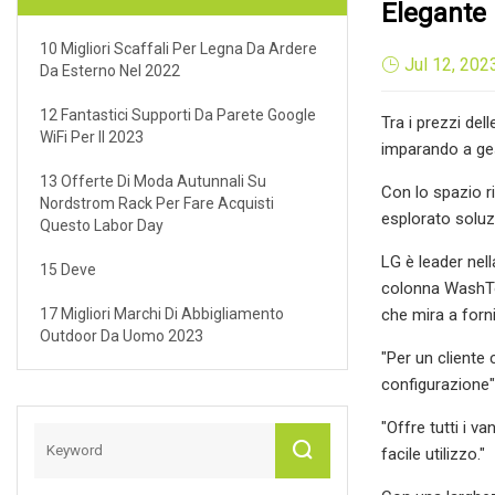
Elegante
10 Migliori Scaffali Per Legna Da Ardere
Jul 12, 202
Da Esterno Nel 2022
12 Fantastici Supporti Da Parete Google
Tra i prezzi del
WiFi Per Il 2023
imparando a ges
13 Offerte Di Moda Autunnali Su
Con lo spazio ri
Nordstrom Rack Per Fare Acquisti
esplorato soluz
Questo Labor Day
LG è leader nel
15 Deve
colonna WashTo
17 Migliori Marchi Di Abbigliamento
che mira a fornir
Outdoor Da Uomo 2023
"Per un cliente
configurazione
"Offre tutti i v
facile utilizzo."