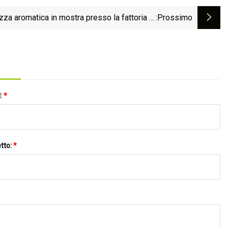
zza aromatica in mostra presso la fattoria di
:Prossimo
lavanda Somers
l:
*
tto:
*