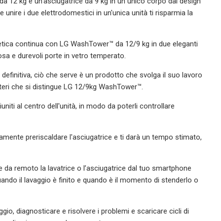
a 12 kg e un'asciugatrice da 9 kg in un unico corpo dal design
unire i due elettrodomestici in un'unica unità ti risparmia la
tetica continua con LG WashTower™ da 12/9 kg in due eleganti
uosa e durevoli porte in vetro temperato.
 definitiva, ciò che serve è un prodotto che svolga il suo lavoro
iteri che si distingue LG 12/9kg WashTower™.
uniti al centro dell'unità, in modo da poterli controllare
vamente preriscaldare l'asciugatrice e ti darà un tempo stimato,
e da remoto la lavatrice o l’asciugatrice dal tuo smartphone
uando il lavaggio è finito e quando è il momento di stenderlo o
gio, diagnosticare e risolvere i problemi e scaricare cicli di