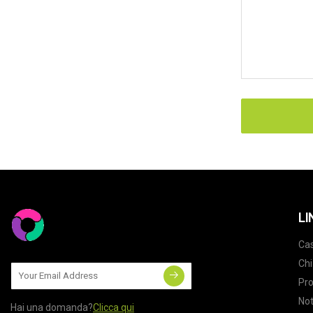
LI
Ca
Chi
Pro
Not
Hai una domanda?
Clicca qui