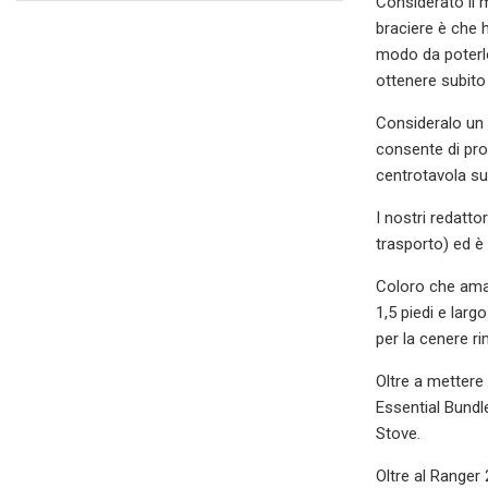
Considerato il m
braciere è che h
modo da poterlo
ottenere subito 
Consideralo un 
consente di pro
centrotavola su
I nostri redatto
trasporto) ed è 
Coloro che aman
1,5 piedi e larg
per la cenere ri
Oltre a mettere
Essential Bundle
Stove.
Oltre al Ranger 