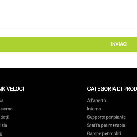
INVIACI
NK VELOCI
CATEGORIA DI PRO
sa
All'aperto
 siamo
Interno
dotti
Supporto per piante
izia
Staffa per mensola
g
Gambe per mobili