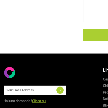
LI
Ca
Chi
Pro
Not
Hai una domanda?
Clicca qui
Blo