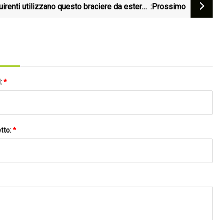
uirenti utilizzano questo braciere da esterno
:Prossimo
ezionale" per ore alla volta e costa $ 120 su
Amazon
l:
*
tto:
*