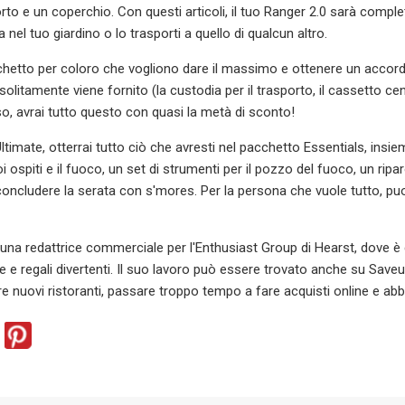
to e un coperchio. Con questi articoli, il tuo Ranger 2.0 sarà compl
 nel tuo giardino o lo trasporti a quello di qualcun altro.
chetto per coloro che vogliono dare il massimo e ottenere un accordo 
solitamente viene fornito (la custodia per il trasporto, il cassetto cen
so, avrai tutto questo con quasi la metà di sconto!
ltimate, otterrai tutto ciò che avresti nel pacchetto Essentials, insi
oi ospiti e il fuoco, un set di strumenti per il pozzo del fuoco, un rip
concludere la serata con s'mores. Per la persona che vuole tutto, p
una redattrice commerciale per l'Enthusiast Group di Hearst, dove è 
e e regali divertenti. Il suo lavoro può essere trovato anche su Saveur
e nuovi ristoranti, passare troppo tempo a fare acquisti online e abb