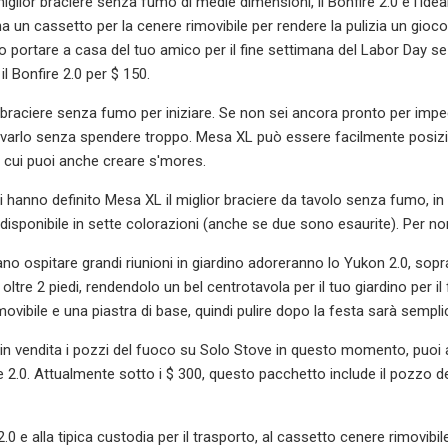
iglior braciere senza fumo di medie dimensioni, il Bonfire 2.0 è l'ideale
a un cassetto per la cenere rimovibile per rendere la pulizia un gioc
 portare a casa del tuo amico per il fine settimana del Labor Day s
il Bonfire 2.0 per $ 150.
braciere senza fumo per iniziare. Se non sei ancora pronto per impeg
varlo senza spendere troppo. Mesa XL può essere facilmente posizio
 cui puoi anche creare s'mores.
ri hanno definito Mesa XL il miglior braciere da tavolo senza fumo, i
disponibile in sette colorazioni (anche se due sono esaurite). Per no
o ospitare grandi riunioni in giardino adoreranno lo Yukon 2.0, sop
o oltre 2 piedi, rendendolo un bel centrotavola per il tuo giardino per i
movibile e una piastra di base, quindi pulire dopo la festa sarà sempli
 in vendita i pozzi del fuoco su Solo Stove in questo momento, pu
 2.0. Attualmente sotto i $ 300, questo pacchetto include il pozzo del
2.0 e alla tipica custodia per il trasporto, al cassetto cenere rimovibi