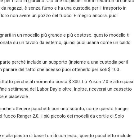
 per i falò in giardino. Ciò che colpisce i nostri redattori di questo
o da ragazzi, è senza fumo e ha una custodia per il trasporto in
e loro non avere un pozzo del fuoco. E meglio ancora, puoi
narti in un modello più grande e più costoso, questo modello ti
nata su un tavolo da esterno, quindi puoi usarla come un caldo
n parte perché include un supporto (insieme a una custodia per il
n parlare del fatto che adesso puoi ottenerlo per soli $ 100.
rattutto perché al momento costa $ 300. Lo Yukon 2.0 è alto quasi
l fine settimana del Labor Day e oltre. Inoltre, riceverai un cassetto
ce e piacevole.
oi anche ottenere pacchetti con uno sconto, come questo Ranger
 fuoco Ranger 2.0, il più piccolo dei modelli da cortile di Solo
le e alla piastra di base forniti con esso, questo pacchetto include