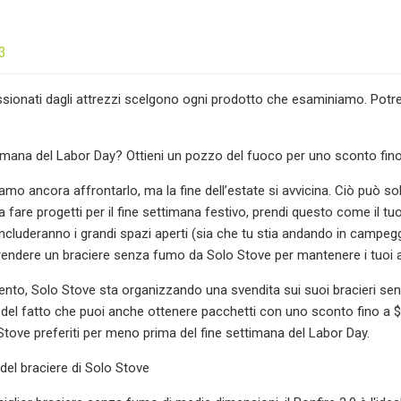
3
essionati dagli attrezzi scelgono ogni prodotto che esaminiamo. Po
timana del Labor Day? Ottieni un pozzo del fuoco per uno sconto fino
mo ancora affrontarlo, ma la fine dell’estate si avvicina. Ciò può solo
a fare progetti per il fine settimana festivo, prendi questo come il 
ncluderanno i grandi spazi aperti (sia che tu stia andando in campeg
prendere un braciere senza fumo da Solo Stove per mantenere i tuoi ami
to, Solo Stove sta organizzando una svendita sui suoi bracieri senza
del fatto che puoi anche ottenere pacchetti con uno sconto fino a $ 7
Stove preferiti per meno prima del fine settimana del Labor Day.
 del braciere di Solo Stove