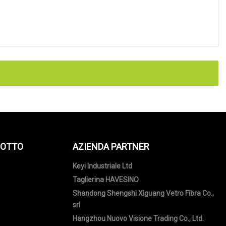
DOTTO
AZIENDA PARTNER
Keyi Industriale Ltd
Taglierina HAVESINO
Shandong Shengshi Xiguang Vetro Fibra Co.,
srl
Hangzhou Nuovo Visione Trading Co., Ltd.