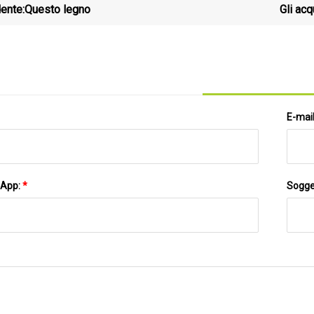
ente:
Questo legno
Gli acq
"ecc
E-mai
sApp:
*
Sogge