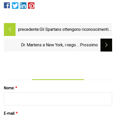
precedente:
Gli Spartans ottengono riconoscimenti
accademici ITA
Dr. Martens a New York, i negozi
:Prossimo
Nordstrom Rack chiudono dopo che un
popolare influencer ha scatenato "atti di
violenza"
Nome:
*
E-mail:
*