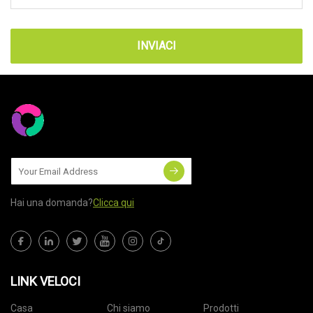
INVIACI
Hai una domanda?
Clicca qui
LINK VELOCI
Casa
Chi siamo
Prodotti