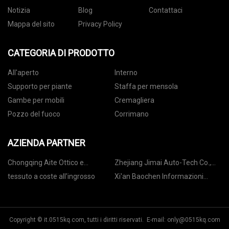
Notizia
Blog
Contattaci
Mappa del sito
Privacy Policy
CATEGORIA DI PRODOTTO
All'aperto
Interno
Supporto per piante
Staffa per mensola
Gambe per mobili
Cremagliera
Pozzo del fuoco
Corrimano
AZIENDA PARTNER
Chongqing Aite Ottico e
Zhejiang Jimai Auto-Tech Co.,
Elettronica Co., srl.
Ltd
tessuto a coste all'ingrosso
Xi'an Baochen Informazioni
Tecnologia Co., Ltd
Copyright © it.0515kq.com, tutti i diritti riservati. E-mail:
only@0515kq.com