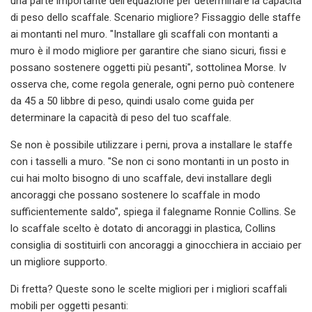
una parte importante dell'equazione per determinare la capacità
di peso dello scaffale. Scenario migliore? Fissaggio delle staffe
ai montanti nel muro. "Installare gli scaffali con montanti a
muro è il modo migliore per garantire che siano sicuri, fissi e
possano sostenere oggetti più pesanti", sottolinea Morse. Iv
osserva che, come regola generale, ogni perno può contenere
da 45 a 50 libbre di peso, quindi usalo come guida per
determinare la capacità di peso del tuo scaffale.
Se non è possibile utilizzare i perni, prova a installare le staffe
con i tasselli a muro. "Se non ci sono montanti in un posto in
cui hai molto bisogno di uno scaffale, devi installare degli
ancoraggi che possano sostenere lo scaffale in modo
sufficientemente saldo", spiega il falegname Ronnie Collins. Se
lo scaffale scelto è dotato di ancoraggi in plastica, Collins
consiglia di sostituirli con ancoraggi a ginocchiera in acciaio per
un migliore supporto.
Di fretta? Queste sono le scelte migliori per i migliori scaffali
mobili per oggetti pesanti: