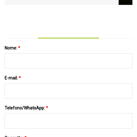
in un carrello da bar all'aperto
Nome:
*
E-mail:
*
Telefono/WhatsApp:
*