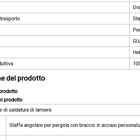
Dis
 trasporto
St
Per
GU
Heb
uttiva
10
e del prodotto
prodotto
l prodotto
 di saldatura di lamiere
Staffa angolare per pergola con braccio in acciaio personali